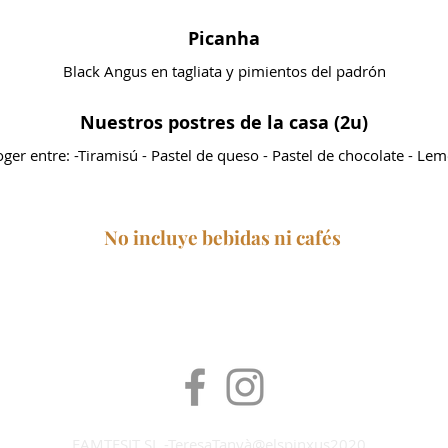
Picanha
Black Angus en tagliata y pimientos del padrón
Nuestros postres de la casa (2u)
ger entre: -Tiramisú - Pastel de queso - Pastel de chocolate - Le
No incluye bebidas ni café
s
FAMTESIT SL -TeresaTanyà@elspinxus2020