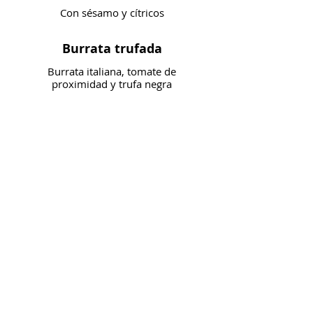
Con sésamo y cítricos
Burrata trufada
Burrata italiana, tomate de
proximidad y trufa negra
Churros un tanto "Bravos"
Bikini de ternera trufado
(4u)
Fu**ing Rock&Roll
Mallorquín
Brioix planchado de sobrasada
ibérica brie y miel de flores
Pulpo a feira