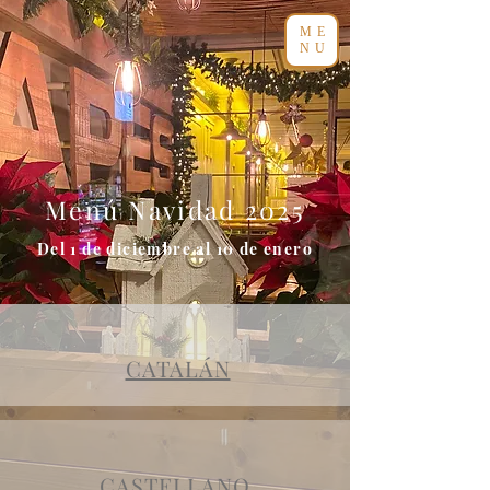
ME
NU
Menú Navidad 2025
Del 1
de diciembre al 10 de enero
CATALÁN
CASTELLANO