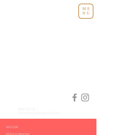
ME
NU
FAMTESIT SL -
TeresaTanyà@elspinxus2020
AVISO LEGAL
POLÍTICA DE PRIVACIDAD